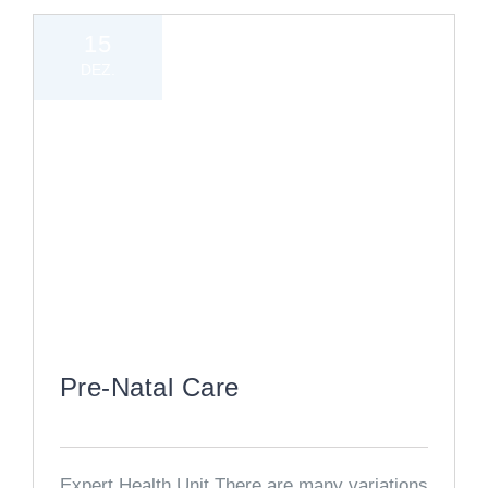
15
DEZ.
Pre-Natal Care
Expert Health Unit There are many variations