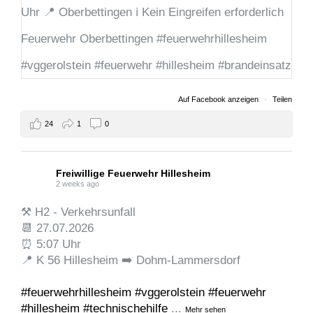
Auf Facebook anzeigen
·
Teilen
24
1
0
Freiwillige Feuerwehr Hillesheim
2 weeks ago
⚒️ H2 - Verkehrsunfall
📆 27.07.2026
⏰ 5:07 Uhr
📍 K 56 Hillesheim ➡️ Dohm-Lammersdorf
#feuerwehrhillesheim
#vggerolstein
#feuerwehr
#hillesheim
#technischehilfe
...
Mehr sehen